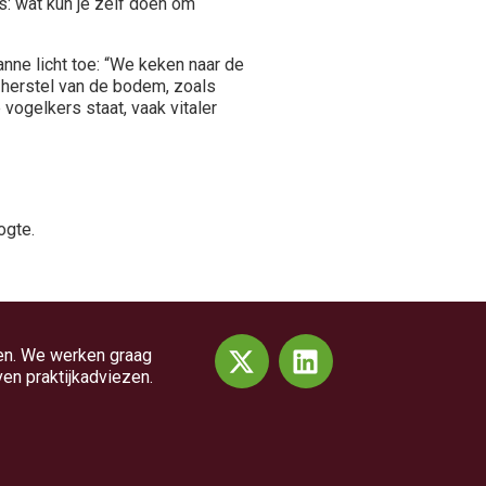
: wat kun je zelf doen om
anne licht toe: “We keken naar de
t herstel van de bodem, zoals
vogelkers staat, vaak vitaler
ogte.
en. We werken graag
ven praktijkadviezen.