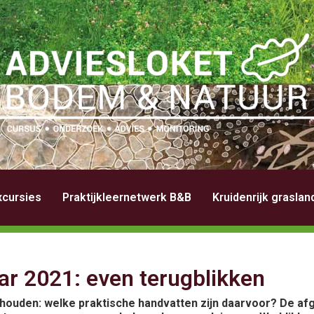
xcursies
Praktijkleernetwerk B&B
Kruidenrijk grasla
r 2021: even terugblikken
 houden: welke praktische handvatten zijn daarvoor? De afg