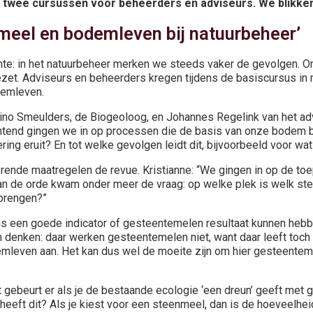
 twee cursussen voor beheerders en adviseurs. We blikke
meel en bodemleven bij natuurbeheer’
te: in het natuurbeheer merken we steeds vaker de gevolgen. 
et. Adviseurs en beheerders kregen tijdens de basiscursus in me
demleven.
no Smeulders, de Biogeoloog, en Johannes Regelink van het adv
 ochtend gingen we in op processen die de basis van onze bodem
ng eruit? En tot welke gevolgen leidt dit, bijvoorbeeld voor wat
rende maatregelen de revue. Kristianne: “We gingen in op de to
an de orde kwam onder meer de vraag: op welke plek is welk ste
pbrengen?”
s een goede indicator of gesteentemelen resultaat kunnen hebbe
 denken: daar werken gesteentemelen niet, want daar leeft toch n
emleven aan. Het kan dus wel de moeite zijn om hier gesteenteme
wat gebeurt er als je de bestaande ecologie ‘een dreun’ geeft me
heeft dit? Als je kiest voor een steenmeel, dan is de hoeveelhei