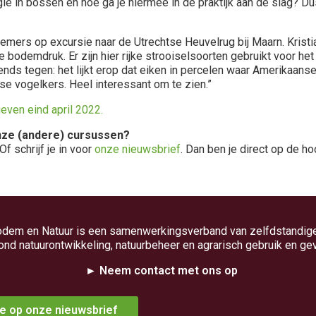
in bossen en hoe ga je hiermee in de praktijk aan de slag? Dus
lnemers op excursie naar de Utrechtse Heuvelrug bij Maarn. Kristi
bodemdruk. Er zijn hier rijke strooiselsoorten gebruikt voor he
nds tegen: het lijkt erop dat eiken in percelen waar Amerikaanse 
se vogelkers. Heel interessant om te zien.”
ven eind april 2022.
ze (andere) cursussen?
Of schrijf je in voor
onze nieuwsbrief
. Dan ben je direct op de ho
odem en Natuur is een samenwerkingsverband van zelfdstandig
ond natuurontwikkeling, natuurbeheer en agrarisch gebruik en ge
► Neem contact met ons op
e op onze nieuwsbrief