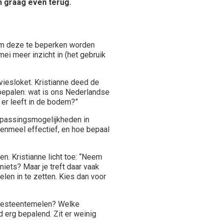
n graag even terug.
Om deze te beperken worden
i meer inzicht in (het gebruik
iesloket. Kristianne deed de
 bepalen: wat is ons Nederlandse
 er leeft in de bodem?”
epassingsmogelijkheden in
enmeel effectief, en hoe bepaal
n. Kristianne licht toe: “Neem
iets? Maar je treft daar vaak
len in te zetten. Kies dan voor
t gesteentemelen? Welke
d erg bepalend. Zit er weinig