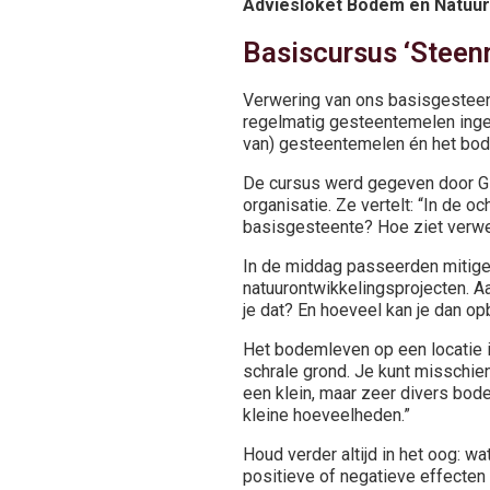
Adviesloket Bodem en Natuur
Basiscursus ‘Steen
Verwering van ons basisgesteen
regelmatig gesteentemelen ingez
van) gesteentemelen én het bo
De cursus werd gegeven door Gi
organisatie. Ze vertelt: “In de
basisgesteente? Hoe ziet verweri
In de middag passeerden mitige
natuurontwikkelingsprojecten. A
je dat? En hoeveel kan je dan o
Het bodemleven op een locatie i
schrale grond. Je kunt misschien
een klein, maar zeer divers bod
kleine hoeveelheden.”
Houd verder altijd in het oog: 
positieve of negatieve effecten 