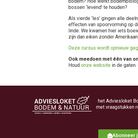
bodem? Hoe werkt bodembiologie 
bossen ‘levend’ te houden?
Als vierde ‘les’ gingen alle dee
effecten van spoorvorming op de 
linde. We kwamen hier iets boeie
zijn dan eiken zonder Amerikaan
Deze cursus wordt opnieuw gege
Ook meedoen met één van on
Houd
onze website
in de gaten. 
het Adviesloket B
met vraagstukken r
Abonneer j