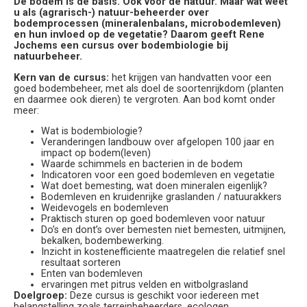
De bodem is de basis. Ook voor de natuur. Maar wat weet
u als (agrarisch-) natuur-beheerder over
bodemprocessen (mineralenbalans, microbodemleven)
en hun invloed op de vegetatie? Daarom geeft Rene
Jochems een cursus over bodembiologie bij
natuurbeheer.
Kern van de cursus:
het krijgen van handvatten voor een
goed bodembeheer, met als doel de soortenrijkdom (planten
en daarmee ook dieren) te vergroten. Aan bod komt onder
meer:
Wat is bodembiologie?
Veranderingen landbouw over afgelopen 100 jaar en
impact op bodem(leven)
Waarde schimmels en bacterien in de bodem
Indicatoren voor een goed bodemleven en vegetatie
Wat doet bemesting, wat doen mineralen eigenlijk?
Bodemleven en kruidenrijke graslanden / natuurakkers
Weidevogels en bodemleven
Praktisch sturen op goed bodemleven voor natuur
Do’s en dont’s over bemesten niet bemesten, uitmijnen,
bekalken, bodembewerking.
Inzicht in kostenefficiente maatregelen die relatief snel
resultaat sorteren
Enten van bodemleven
ervaringen met pitrus velden en witbolgrasland
Doelgroep:
Deze cursus is geschikt voor iedereen met
belangstelling zoals terreinbeheerders, ecologen,