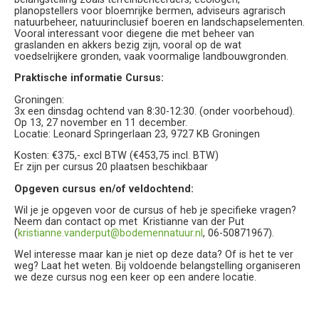
planopstellers voor bloemrijke bermen, adviseurs agrarisch
natuurbeheer, natuurinclusief boeren en landschapselementen.
Vooral interessant voor diegene die met beheer van
graslanden en akkers bezig zijn, vooral op de wat
voedselrijkere gronden, vaak voormalige landbouwgronden.
Praktische informatie Cursus:
Groningen:
3x een dinsdag ochtend van 8:30-12:30. (onder voorbehoud).
Op 13, 27 november en 11 december.
Locatie: Leonard Springerlaan 23, 9727 KB Groningen
Kosten: €375,- excl BTW (€453,75 incl. BTW)
Er zijn per cursus 20 plaatsen beschikbaar
Opgeven cursus en/of veldochtend:
Wil je je opgeven voor de cursus of heb je specifieke vragen?
Neem dan contact op met Kristianne van der Put
(
kristianne.vanderput@bodemennatuur.nl
, 06-50871967).
Wel interesse maar kan je niet op deze data? Of is het te ver
weg? Laat het weten. Bij voldoende belangstelling organiseren
we deze cursus nog een keer op een andere locatie.
De cursus wordt inhoudelijk verzorgd door Groeibalans (René
Jochems) en georganiseerd door Vlechtwerk (Kristianne van