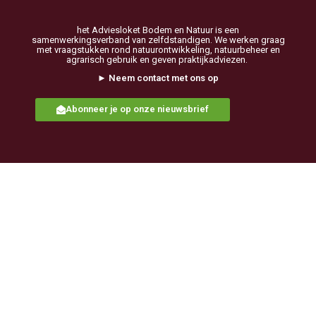
het Adviesloket Bodem en Natuur is een
samenwerkingsverband van zelfdstandigen. We werken graag
met vraagstukken rond natuurontwikkeling, natuurbeheer en
agrarisch gebruik en geven praktijkadviezen.
► Neem contact met ons op
Abonneer je op onze nieuwsbrief
Communicatiebureau de Lynx