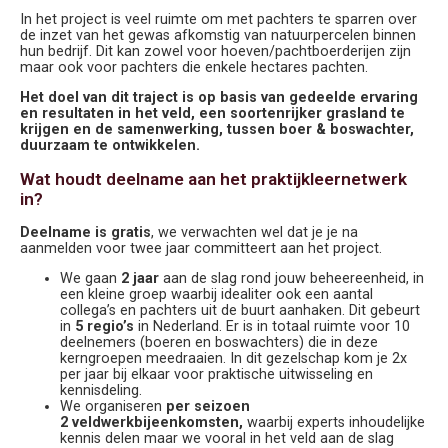
In het project is veel ruimte om met pachters te sparren over
de inzet van het gewas afkomstig van natuurpercelen binnen
hun bedrijf. Dit kan zowel voor hoeven/pachtboerderijen zijn
maar ook voor pachters die enkele hectares pachten.
Het doel van dit traject is op basis van gedeelde ervaring
en resultaten in het veld, een soortenrijker grasland te
krijgen en de samenwerking, tussen boer & boswachter,
duurzaam te ontwikkelen.
Wat houdt deelname aan het praktijkleernetwerk
in?
Deelname is gratis
, we verwachten wel dat je je na
aanmelden voor twee jaar committeert aan het project.
We gaan
2 jaar
aan de slag rond jouw beheereenheid, in
een kleine groep waarbij idealiter ook een aantal
collega’s en pachters uit de buurt aanhaken. Dit gebeurt
in
5 regio’s
in Nederland. Er is in totaal ruimte voor 10
deelnemers (boeren en boswachters) die in deze
kerngroepen meedraaien. In dit gezelschap kom je 2x
per jaar bij elkaar voor praktische uitwisseling en
kennisdeling.
We organiseren
per seizoen
2 veldwerkbijeenkomsten,
waarbij experts inhoudelijke
kennis delen maar we vooral in het veld aan de slag