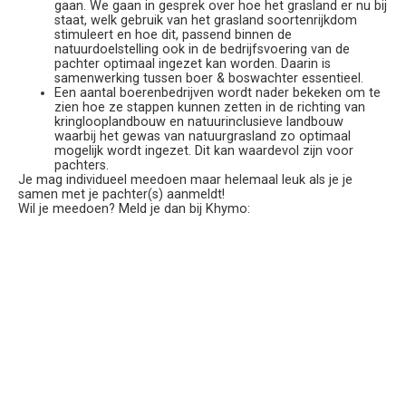
gaan. We gaan in gesprek over hoe het grasland er nu bij
staat, welk gebruik van het grasland soortenrijkdom
stimuleert en hoe dit, passend binnen de
natuurdoelstelling ook in de bedrijfsvoering van de
pachter optimaal ingezet kan worden. Daarin is
samenwerking tussen boer & boswachter essentieel.
Een aantal boerenbedrijven wordt nader bekeken om te
zien hoe ze stappen kunnen zetten in de richting van
kringlooplandbouw en natuurinclusieve landbouw
waarbij het gewas van natuurgrasland zo optimaal
mogelijk wordt ingezet. Dit kan waardevol zijn voor
pachters.
Je mag individueel meedoen maar helemaal leuk als je je
samen met je pachter(s) aanmeldt!
Wil je meedoen? Meld je dan bij Khymo:
0638168551/
Khymo@squarewise.nl
Of meld je direct aan:
https://forms.gle/Ba9csSiJaX1qmipR7
Meer info lees je op onze website.