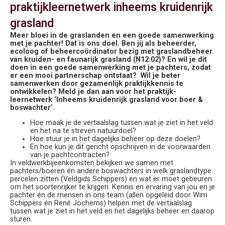
praktijkleernetwerk inheems kruidenrijk
grasland
Meer bloei in de graslanden en een goede samenwerking
met je pachter! Dat is ons doel. Ben jij als beheerder,
ecoloog of beheercoördinator bezig met graslandbeheer
van kruiden- en faunarijk grasland (N12.02)? En wil je dit
doen in een goede samenwerking met je pachters, zodat
er een mooi partnerschap ontstaat? Wil je beter
samenwerken door gezamenlijk praktijkkennis te
ontwikkelen? Meld je dan aan voor het praktijk-
leernetwerk ‘Inheems kruidenrijk grasland voor boer &
boswachter’.
Hoe maak je de vertaalslag tussen wat je ziet in het veld
en het na te streven natuurdoel?
Hoe stuur je in het dagelijks beheer op deze doelen?
En hoe kun je dit gericht opschrijven in de voorwaarden
van je pachtcontracten?
In veldwerkbijeenkomsten bekijken we samen met
pachters/boeren én andere boswachters in welk graslandtype
percelen zitten (Veldgids Schippers) en wat er moet gebeuren
om het soortenrijker te krijgen. Kennis en ervaring van jou en je
pachter én de mensen in ons team (allen opgeleid door Wim
Schippers én René Jochems) helpen met de vertaalslag
tussen wat je ziet in het veld en het dagelijks beheer en daarop
sturen.