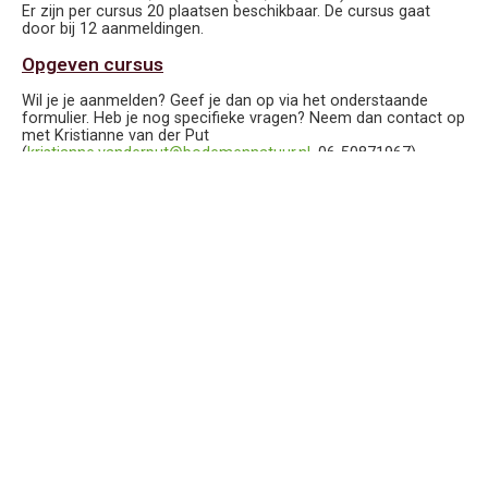
Er zijn per cursus 20 plaatsen beschikbaar. De cursus gaat
door bij 12 aanmeldingen.
Opgeven cursus
Wil je je aanmelden? Geef je dan op via het onderstaande
formulier. Heb je nog specifieke vragen? Neem dan contact op
met Kristianne van der Put
(
kristianne.vanderput@bodemennatuur.nl
, 06-50871967).
Wel interesse maar kan je niet op deze data? Of is het te ver
weg? Laat het weten. Bij voldoende belangstelling organiseren
we deze cursus nog een keer op een andere locatie.