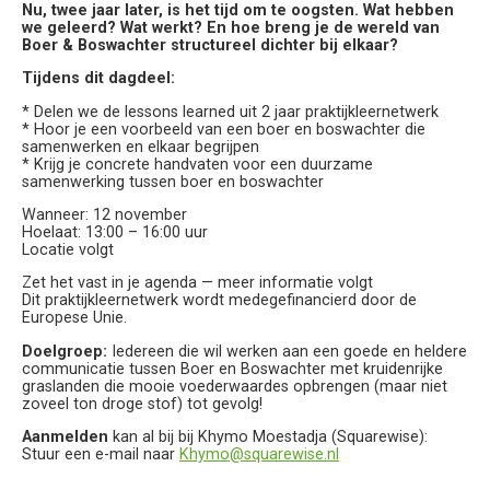
Nu, twee jaar later, is het tijd om te oogsten. Wat hebben
we geleerd? Wat werkt? En hoe breng je de wereld van
Boer & Boswachter structureel dichter bij elkaar?
Tijdens dit dagdeel:
* Delen we de lessons learned uit 2 jaar praktijkleernetwerk
* Hoor je een voorbeeld van een boer en boswachter die
samenwerken en elkaar begrijpen
* Krijg je concrete handvaten voor een duurzame
samenwerking tussen boer en boswachter
Wanneer: 12 november
Hoelaat: 13:00 – 16:00 uur
Locatie volgt
Zet het vast in je agenda — meer informatie volgt
Dit praktijkleernetwerk wordt medegefinancierd door de
Europese Unie.
Doelgroep:
Iedereen die wil werken aan een goede en heldere
communicatie tussen Boer en Boswachter met kruidenrijke
graslanden die mooie voederwaardes opbrengen (maar niet
zoveel ton droge stof) tot gevolg!
Aanmelden
kan al bij bij Khymo Moestadja (Squarewise):
Stuur een e-mail naar
Khymo@squarewise.nl